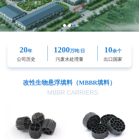
20
1200
10
年
万吨/日
余个
公司历史
污废水处理量
出口国家
改性生物悬浮填料（MBBR填料）
MBBR CARRIERS