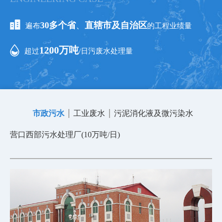
30多个省
、
直辖市及自
治区
遍布
的工程业绩量
1200万吨
超过
/日污废水处理量
市政污水
工业废水
污泥消化液及微污染水
营口西部污水处理厂(10万吨/日)
哈