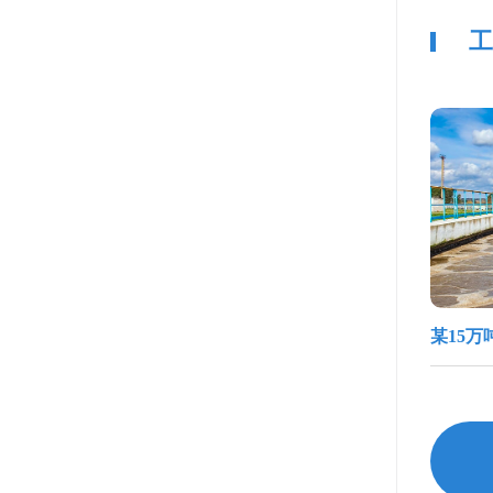
工
某15万
艺