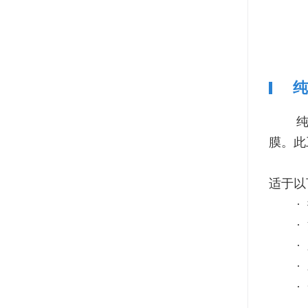
纯
纯膜M
膜。此
适于以
· 
· 
· 
· 
· 