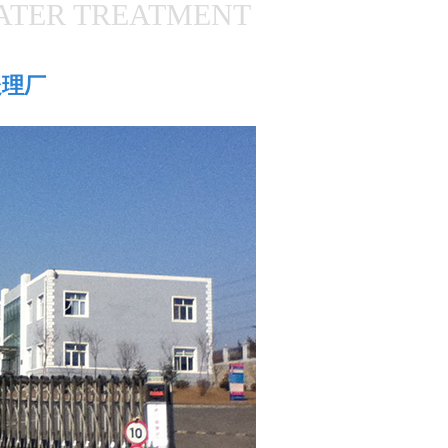
ATER TREATMENT
处理厂