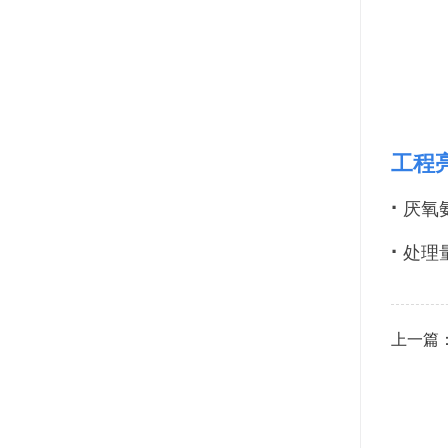
工程
·
厌氧
·
处理量
上一篇